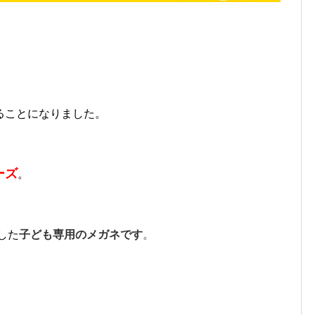
ることになりました。
ーズ
。
した
子ども専用のメガネです
。