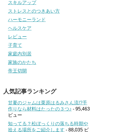
スキルアップ
ストレスとのつきあい方
ハーモニーランド
ヘルスケア
レビュー
子育て
家庭内別居
家族のかたち
帝王切開
人気記事ランキング
甘夏のジャムは栗原はるみさん流!?手
作りなら材料はたったの３つ♪
- 95,463
ビュー
知ってる？松ぼっくりの落ちる時期や
拾える場所をご紹介します
- 88,035 ビ