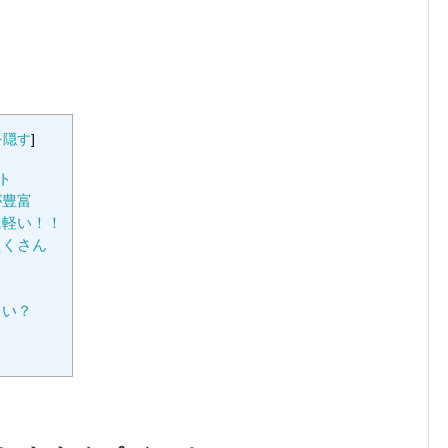
を隠す
]
ト
が豊富
に軽い！！
たくさん
？
くい？