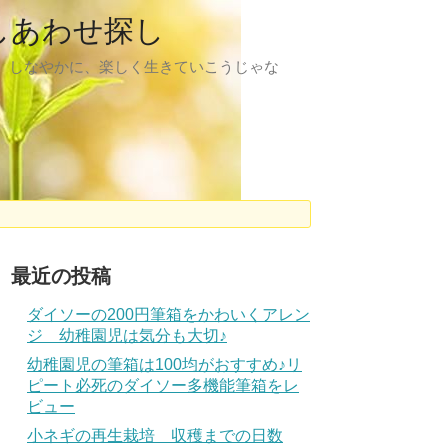
しあわせ探し
、しなやかに、楽しく生きていこうじゃな
最近の投稿
ダイソーの200円筆箱をかわいくアレン
ジ 幼稚園児は気分も大切♪
幼稚園児の筆箱は100均がおすすめ♪リ
ピート必死のダイソー多機能筆箱をレ
ビュー
小ネギの再生栽培 収穫までの日数