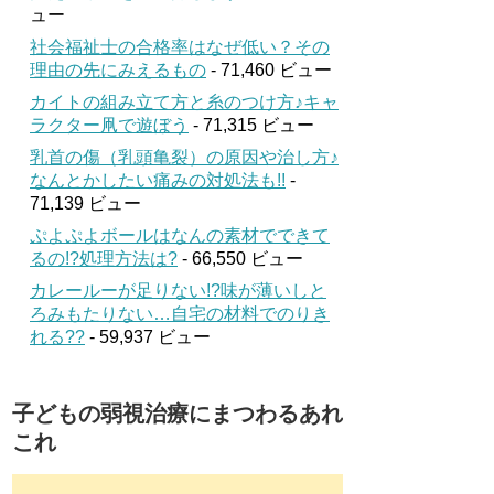
ュー
社会福祉士の合格率はなぜ低い？その
理由の先にみえるもの
- 71,460 ビュー
カイトの組み立て方と糸のつけ方♪キャ
ラクター凧で遊ぼう
- 71,315 ビュー
乳首の傷（乳頭亀裂）の原因や治し方♪
なんとかしたい痛みの対処法も!!
-
71,139 ビュー
ぷよぷよボールはなんの素材でできて
るの!?処理方法は?
- 66,550 ビュー
カレールーが足りない!?味が薄いしと
ろみもたりない…自宅の材料でのりき
れる??
- 59,937 ビュー
子どもの弱視治療にまつわるあれ
これ