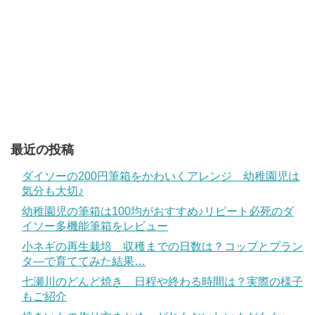
最近の投稿
ダイソーの200円筆箱をかわいくアレンジ 幼稚園児は
気分も大切♪
幼稚園児の筆箱は100均がおすすめ♪リピート必死のダ
イソー多機能筆箱をレビュー
小ネギの再生栽培 収穫までの日数は？コップとプラン
タ―で育ててみた結果…
七瀬川のどんど焼き 日程や終わる時間は？実際の様子
もご紹介