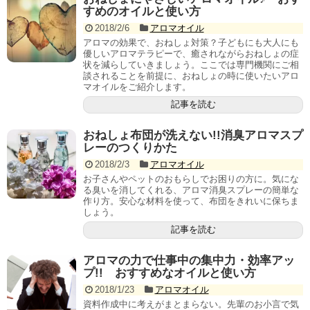
すめのオイルと使い方
2018/2/6
アロマオイル
アロマの効果で、おねしょ対策？子どもにも大人にも
優しいアロマテラピーで、癒されながらおねしょの症
状を減らしていきましょう。ここでは専門機関にご相
談されることを前提に、おねしょの時に使いたいアロ
マオイルをご紹介します。
記事を読む
おねしょ布団が洗えない!!消臭アロマスプ
レーのつくりかた
2018/2/3
アロマオイル
お子さんやペットのおもらしでお困りの方に。気にな
る臭いを消してくれる、アロマ消臭スプレーの簡単な
作り方。安心な材料を使って、布団をきれいに保ちま
しょう。
記事を読む
アロマの力で仕事中の集中力・効率アッ
プ!! おすすめなオイルと使い方
2018/1/23
アロマオイル
資料作成中に考えがまとまらない。先輩のお小言で気