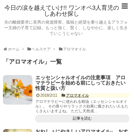
今日の涙を越えていけ!! ワンオペ3人育児の
しあわせ探し
夫の離婚要求に長男の発達障害。孤独と絶望を乗り越えるアラフォ
ー主婦の子育て記録。もっと強く、賢く、しなやかに、楽しく生き
ていこうじゃない
ホーム
ヘルスケア
アロマオイル
「
アロマオイル
」
一覧
エッセンシャルオイルの注意事項 アロ
マテラピーを始める前にしっておきたい
性質と扱い方
2018/2/11
アロマオイル
アロマテラピーに使われる精油（エッセンシャルオイ
ル）。 その香りやリラックス効果に癒されたい人もた
くさんいますよね。 ただし天然成...
記事を読む
おねしょにやさしいアロマオイル♪ おす