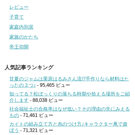
レビュー
子育て
家庭内別居
家族のかたち
帝王切開
人気記事ランキング
甘夏のジャムは栗原はるみさん流!?手作りなら材料はた
ったの３つ♪
- 95,465 ビュー
知ってる？松ぼっくりの落ちる時期や拾える場所をご紹
介します
- 88,038 ビュー
社会福祉士の合格率はなぜ低い？その理由の先にみえる
もの
- 71,461 ビュー
カイトの組み立て方と糸のつけ方♪キャラクター凧で遊
ぼう
- 71,321 ビュー