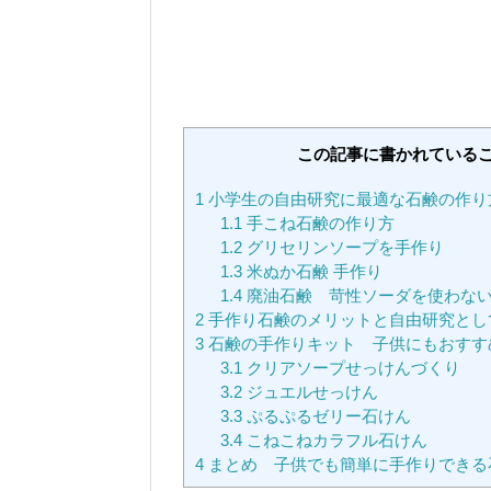
この記事に書かれている
1
小学生の自由研究に最適な石鹸の作り
1.1
手こね石鹸の作り方
1.2
グリセリンソープを手作り
1.3
米ぬか石鹸 手作り
1.4
廃油石鹸 苛性ソーダを使わな
2
手作り石鹸のメリットと自由研究とし
3
石鹸の手作りキット 子供にもおすす
3.1
クリアソープせっけんづくり
3.2
ジュエルせっけん
3.3
ぷるぷるゼリー石けん
3.4
こねこねカラフル石けん
4
まとめ 子供でも簡単に手作りできる