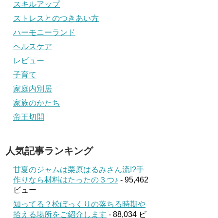
スキルアップ
ストレスとのつきあい方
ハーモニーランド
ヘルスケア
レビュー
子育て
家庭内別居
家族のかたち
帝王切開
人気記事ランキング
甘夏のジャムは栗原はるみさん流!?手
作りなら材料はたったの３つ♪
- 95,462
ビュー
知ってる？松ぼっくりの落ちる時期や
拾える場所をご紹介します
- 88,034 ビ