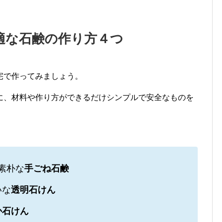
適な石鹸の作り方４つ
宅で作ってみましょう。
に、材料や作り方ができるだけシンプルで安全なものを
素朴な
手ごね石鹸
いな
透明石けん
か石けん