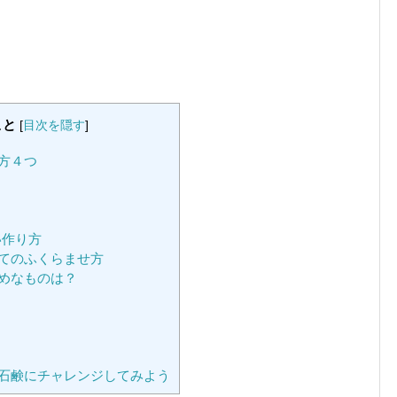
こと
[
目次を隠す
]
方４つ
い作り方
てのふくらませ方
めなものは？
石鹸にチャレンジしてみよう