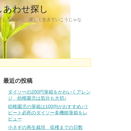
しあわせ探し
、しなやかに、楽しく生きていこうじゃな
最近の投稿
ダイソーの200円筆箱をかわいくアレン
ジ 幼稚園児は気分も大切♪
幼稚園児の筆箱は100均がおすすめ♪リ
ピート必死のダイソー多機能筆箱をレ
ビュー
小ネギの再生栽培 収穫までの日数