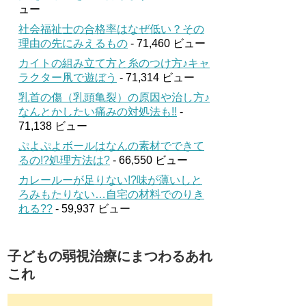
ュー
社会福祉士の合格率はなぜ低い？その
理由の先にみえるもの
- 71,460 ビュー
カイトの組み立て方と糸のつけ方♪キャ
ラクター凧で遊ぼう
- 71,314 ビュー
乳首の傷（乳頭亀裂）の原因や治し方♪
なんとかしたい痛みの対処法も!!
-
71,138 ビュー
ぷよぷよボールはなんの素材でできて
るの!?処理方法は?
- 66,550 ビュー
カレールーが足りない!?味が薄いしと
ろみもたりない…自宅の材料でのりき
れる??
- 59,937 ビュー
子どもの弱視治療にまつわるあれ
これ