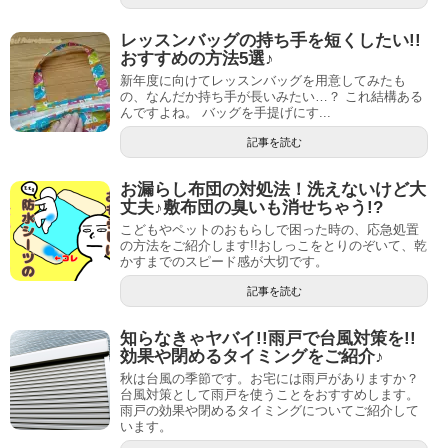
レッスンバッグの持ち手を短くしたい!!
おすすめの方法5選♪
新年度に向けてレッスンバッグを用意してみたも
の、なんだか持ち手が長いみたい…？ これ結構ある
んですよね。 バッグを手提げにす...
記事を読む
お漏らし布団の対処法！洗えないけど大
丈夫♪敷布団の臭いも消せちゃう!?
こどもやペットのおもらしで困った時の、応急処置
の方法をご紹介します!!おしっこをとりのぞいて、乾
かすまでのスピード感が大切です。
記事を読む
知らなきゃヤバイ!!雨戸で台風対策を!!
効果や閉めるタイミングをご紹介♪
秋は台風の季節です。お宅には雨戸がありますか？
台風対策として雨戸を使うことをおすすめします。
雨戸の効果や閉めるタイミングについてご紹介して
います。