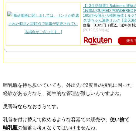
【LG生活健康】Babience 液体
1段階/LIQUIFIED POWDERED 
180ml×6個入り/韓国液体ミル
ク/赤ちゃん液体ミルク【楽天海
価格：3105円（税込、送料無料
(2019/3/26時点)
楽天
哺乳瓶を持ち歩いていても、外出先で2度目の授乳に困った
経験がある方なら、衛生的な管理が難しいんですよね。
災害時ならなおさらです。
乳首を付け替えて飲めるような容器での販売や、
使い捨て
哺乳瓶
の備蓄も考えなくてはいけませんね。