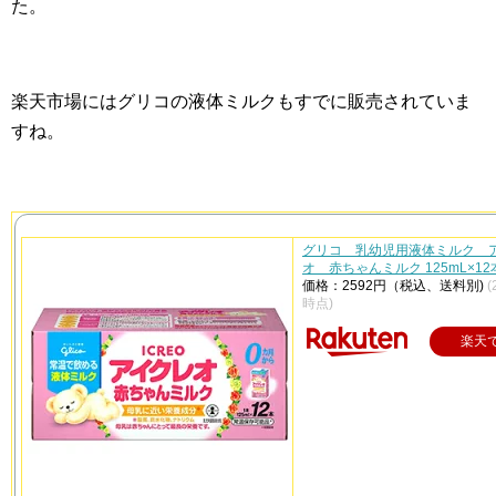
た。
楽天市場にはグリコの液体ミルクもすでに販売されていま
すね。
グリコ 乳幼児用液体ミルク 
オ 赤ちゃんミルク 125mL×1
価格：2592円（税込、送料別)
(
時点)
楽天