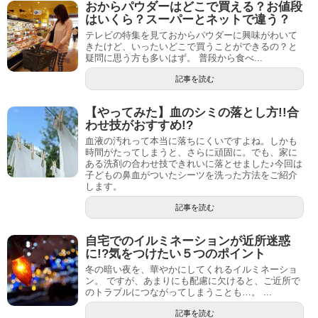
おからパウダーはどこで買える？お値段
はいくら？スーパーとネットで違う？
テレビの特集を見ておからパウダーに興味がわいて
きたけど、いったいどこで買うことができるの？と
疑問に思う方も多いはず。 普段から食べ...
記事を読む
【やってみた】血のシミの落とし方!!合
わせ技がおすすめ!?
血液の汚れって本当に落ちにくいですよね。しかも
時間がたってしまうと、さらに頑固に。でも、家に
ある洗剤の合わせ技できれいに落とせました♪今回は
子どもの鼻血がついたシーツを洗った方法をご紹介
します。
記事を読む
自宅でのイルミネーションが近所迷惑
に!?気をつけたい５つのポイント
冬の暗い夜を、華やかにしてくれるイルミネーショ
ン。 ですが、あまりにも配慮に欠けると、ご近所で
のトラブルにつながってしまうことも…。 ...
記事を読む