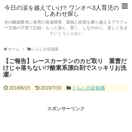
今日の涙を越えていけ!! ワンオペ3人育児の
しあわせ探し
夫の離婚要求に長男の発達障害。孤独と絶望を乗り越えるアラフォ
ー主婦の子育て記録。もっと強く、賢く、しなやかに、楽しく生き
ていこうじゃない
ホーム
くらしの豆知識
【ご報告】レースカーテンのカビ取り 重曹だ
けじゃ落ちない!?酸素系漂白剤でスッキリお洗
濯♪
2018/6/15
2019/7/10
くらしの豆知識
スポンサーリンク