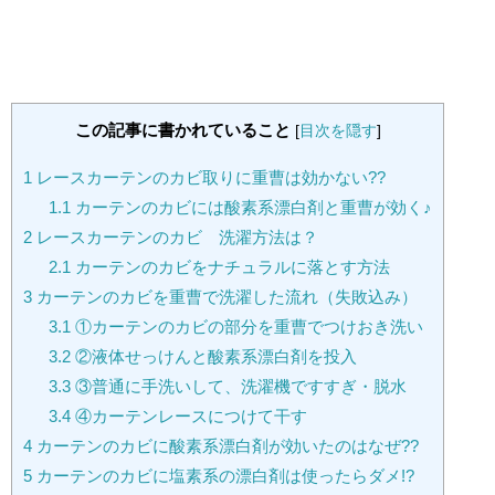
この記事に書かれていること
[
目次を隠す
]
1
レースカーテンのカビ取りに重曹は効かない??
1.1
カーテンのカビには酸素系漂白剤と重曹が効く♪
2
レースカーテンのカビ 洗濯方法は？
2.1
カーテンのカビをナチュラルに落とす方法
3
カーテンのカビを重曹で洗濯した流れ（失敗込み）
3.1
①カーテンのカビの部分を重曹でつけおき洗い
3.2
②液体せっけんと酸素系漂白剤を投入
3.3
③普通に手洗いして、洗濯機ですすぎ・脱水
3.4
④カーテンレースにつけて干す
4
カーテンのカビに酸素系漂白剤が効いたのはなぜ??
5
カーテンのカビに塩素系の漂白剤は使ったらダメ!?