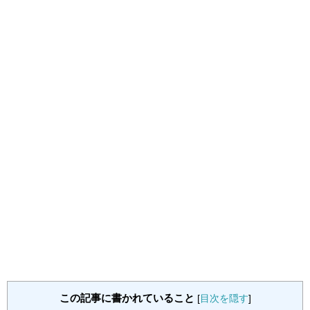
この記事に書かれていること
[
目次を隠す
]