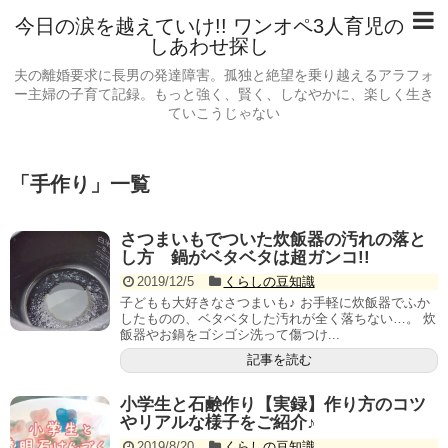
今日の涙を越えていけ!! ワンオペ3人育児の
しあわせ探し
夫の離婚要求に長男の発達障害。孤独と絶望を乗り越えるアラフォ
ー主婦の子育て記録。もっと強く、賢く、しなやかに、楽しく生き
ていこうじゃない
「
手作り
」
一覧
さつまいもでついた炊飯器の汚れの落と
し方 鍋がベタベタは超ガンコ!!
2019/12/5
くらしの豆知識
子どもも大好きなさつまいも♪ お手軽に炊飯器でふか
したものの、ベタベタした汚れが全く落ちない…。 炊
飯器やお鍋をゴシゴシ洗って傷つけ...
記事を読む
小学生と石鹸作り【実録】作り方のコツ
やリアルな様子をご紹介♪
2019/8/20
くらしの豆知識