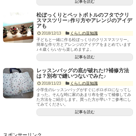
記事を読む
松ぼっくりとペットボトルのフタでクリ
スマスツリー♪作り方やアレンジのアイデ
アも
2018/12/13
くらしの豆知識
子どもと一緒に作る松ぼっくりのクリスマスツリー。
簡単な作り方とアレンジのアイデアをまとめています
♪４歳くらいから楽しめますよ。
記事を読む
レッスンバッグの底が破れた!?補修方法
は？別布で縫いつないでみた♪
2018/11/23
くらしの豆知識
小学生のレッスンバッグがすぐにボロボロになってし
まった。そんな時に家のあまり布を使って補修してみ
た方法をご紹介します。買った方が早い？ご参考にし
てみてください。
記事を読む
スポンサーリンク