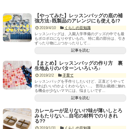
【やってみた】レッスンバッグの底の補
強方法♪既製品のアレンジにも使える!?
2019/4/10
くらしの豆知識
レッスンバッグは、入園入学準備のグッズの中でも最
もボロボロになりやすいもの。 特に底の部分は、引き
ずったり物にぶつかったりして...
記事を読む
【まとめ】レッスンバッグの作り方 裏
生地ありのパターンいろいろ♪
2019/2/2
子育て
レッスンバッグを手作りしたいけど、正直どうやって
作ればいいのかよくわからない…。 普段お裁縫に触れ
る機会が少ないママには、悩ましいです...
記事を読む
カレールーが足りない!?味が薄いしとろ
みもたりない…自宅の材料でのりきれ
る??
2019/1/31
くらしの豆知識