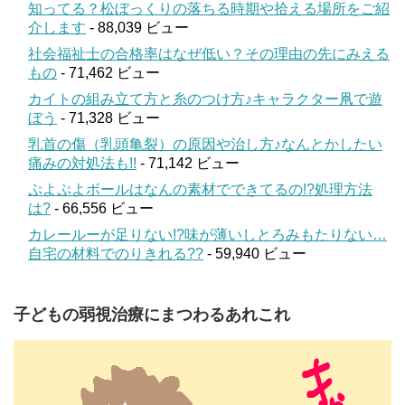
知ってる？松ぼっくりの落ちる時期や拾える場所をご紹
介します
- 88,039 ビュー
社会福祉士の合格率はなぜ低い？その理由の先にみえる
もの
- 71,462 ビュー
カイトの組み立て方と糸のつけ方♪キャラクター凧で遊
ぼう
- 71,328 ビュー
乳首の傷（乳頭亀裂）の原因や治し方♪なんとかしたい
痛みの対処法も!!
- 71,142 ビュー
ぷよぷよボールはなんの素材でできてるの!?処理方法
は?
- 66,556 ビュー
カレールーが足りない!?味が薄いしとろみもたりない…
自宅の材料でのりきれる??
- 59,940 ビュー
子どもの弱視治療にまつわるあれこれ