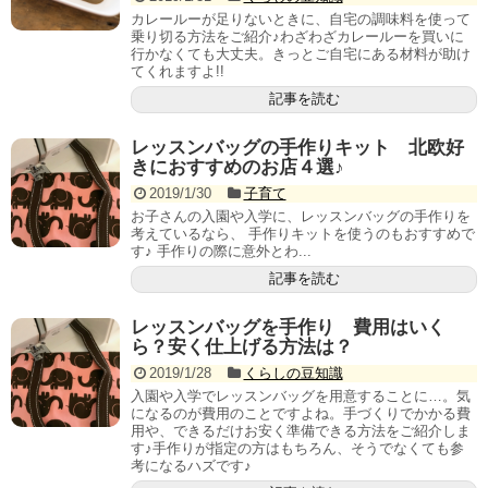
カレールーが足りないときに、自宅の調味料を使って
乗り切る方法をご紹介♪わざわざカレールーを買いに
行かなくても大丈夫。きっとご自宅にある材料が助け
てくれますよ!!
記事を読む
レッスンバッグの手作りキット 北欧好
きにおすすめのお店４選♪
2019/1/30
子育て
お子さんの入園や入学に、レッスンバッグの手作りを
考えているなら、 手作りキットを使うのもおすすめで
す♪ 手作りの際に意外とわ...
記事を読む
レッスンバッグを手作り 費用はいく
ら？安く仕上げる方法は？
2019/1/28
くらしの豆知識
入園や入学でレッスンバッグを用意することに…。気
になるのが費用のことですよね。手づくりでかかる費
用や、できるだけお安く準備できる方法をご紹介しま
す♪手作りが指定の方はもちろん、そうでなくても参
考になるハズです♪