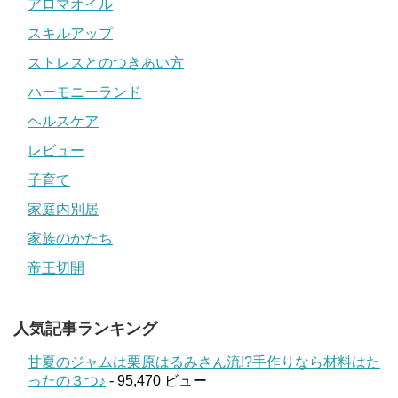
アロマオイル
スキルアップ
ストレスとのつきあい方
ハーモニーランド
ヘルスケア
レビュー
子育て
家庭内別居
家族のかたち
帝王切開
人気記事ランキング
甘夏のジャムは栗原はるみさん流!?手作りなら材料はた
ったの３つ♪
- 95,470 ビュー