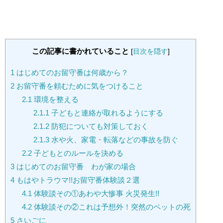
この記事に書かれていること
[
目次を隠す
]
1
はじめてのお留守番は何歳から？
2
お留守番を頼むために気をつけること
2.1
環境を整える
2.1.1
子どもと連絡が取れるようにする
2.1.2
防犯についても対策しておく
2.1.3
水や火、家電・転落などの事故を防ぐ
2.2
子どもとのルールを決める
3
はじめてのお留守番 わが家の場合
4
もはやトラウマ!!お留守番体験談２選
4.1
体験談その①あわや大惨事 火災発生!!
4.2
体験談その②これは予想外！突然のペットの死
5
さいごに