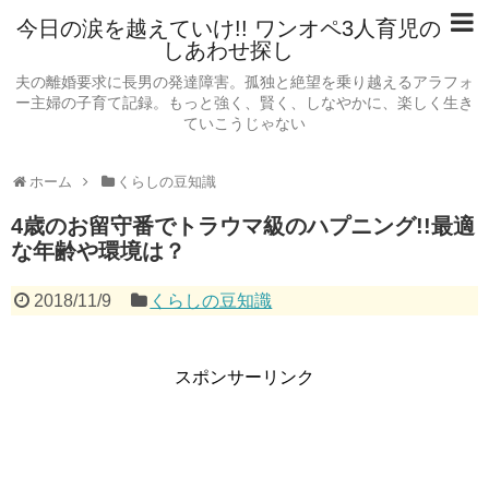
今日の涙を越えていけ!! ワンオペ3人育児の
しあわせ探し
夫の離婚要求に長男の発達障害。孤独と絶望を乗り越えるアラフォ
ー主婦の子育て記録。もっと強く、賢く、しなやかに、楽しく生き
ていこうじゃない
ホーム
くらしの豆知識
4歳のお留守番でトラウマ級のハプニング!!最適
な年齢や環境は？
2018/11/9
くらしの豆知識
スポンサーリンク