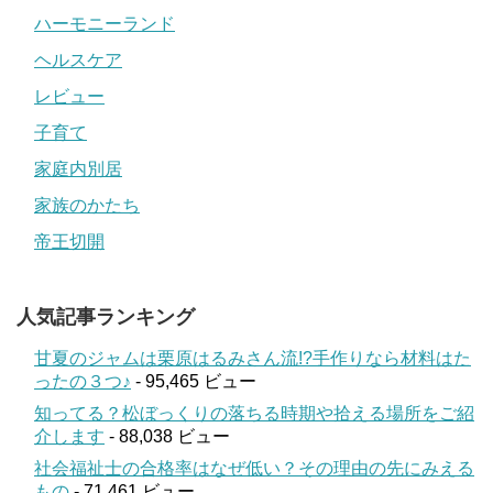
ハーモニーランド
ヘルスケア
レビュー
子育て
家庭内別居
家族のかたち
帝王切開
人気記事ランキング
甘夏のジャムは栗原はるみさん流!?手作りなら材料はた
ったの３つ♪
- 95,465 ビュー
知ってる？松ぼっくりの落ちる時期や拾える場所をご紹
介します
- 88,038 ビュー
社会福祉士の合格率はなぜ低い？その理由の先にみえる
もの
- 71,461 ビュー