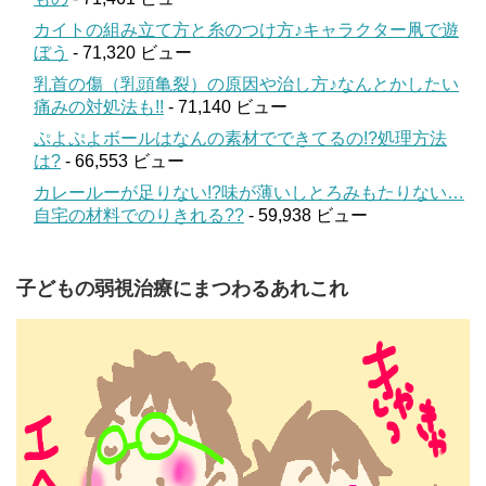
カイトの組み立て方と糸のつけ方♪キャラクター凧で遊
ぼう
- 71,320 ビュー
乳首の傷（乳頭亀裂）の原因や治し方♪なんとかしたい
痛みの対処法も!!
- 71,140 ビュー
ぷよぷよボールはなんの素材でできてるの!?処理方法
は?
- 66,553 ビュー
カレールーが足りない!?味が薄いしとろみもたりない…
自宅の材料でのりきれる??
- 59,938 ビュー
子どもの弱視治療にまつわるあれこれ