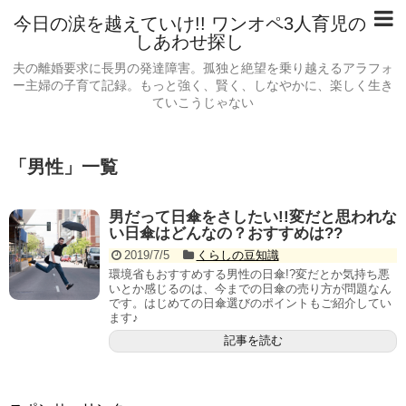
今日の涙を越えていけ!! ワンオペ3人育児の
しあわせ探し
夫の離婚要求に長男の発達障害。孤独と絶望を乗り越えるアラフォ
ー主婦の子育て記録。もっと強く、賢く、しなやかに、楽しく生き
ていこうじゃない
「
男性
」
一覧
男だって日傘をさしたい!!変だと思われな
い日傘はどんなの？おすすめは??
2019/7/5
くらしの豆知識
環境省もおすすめする男性の日傘!?変だとか気持ち悪
いとか感じるのは、今までの日傘の売り方が問題なん
です。はじめての日傘選びのポイントもご紹介してい
ます♪
記事を読む