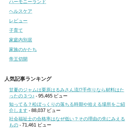
ハーモニーランド
ヘルスケア
レビュー
子育て
家庭内別居
家族のかたち
帝王切開
人気記事ランキング
甘夏のジャムは栗原はるみさん流!?手作りなら材料はた
ったの３つ♪
- 95,465 ビュー
知ってる？松ぼっくりの落ちる時期や拾える場所をご紹
介します
- 88,037 ビュー
社会福祉士の合格率はなぜ低い？その理由の先にみえる
もの
- 71,461 ビュー