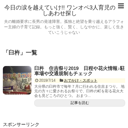
今日の涙を越えていけ!! ワンオペ3人育児の
しあわせ探し
夫の離婚要求に長男の発達障害。孤独と絶望を乗り越えるアラフォ
ー主婦の子育て記録。もっと強く、賢く、しなやかに、楽しく生き
ていこうじゃない
「
臼杵
」
一覧
臼杵 住吉祭り2019 日程や花火情報♪駐
車場や交通規制もチェック
2019/7/14
おでかけ・スポット
大分県の臼杵市で毎年７月に行われる住吉まつり。 地
元の方々に愛されるお祭りで、臼杵の町を彩る花火大
会も見どころのひとつ。 おまつ...
記事を読む
スポンサーリンク