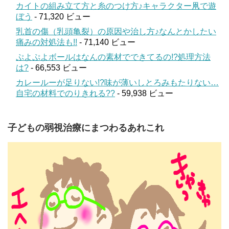
カイトの組み立て方と糸のつけ方♪キャラクター凧で遊
ぼう
- 71,320 ビュー
乳首の傷（乳頭亀裂）の原因や治し方♪なんとかしたい
痛みの対処法も!!
- 71,140 ビュー
ぷよぷよボールはなんの素材でできてるの!?処理方法
は?
- 66,553 ビュー
カレールーが足りない!?味が薄いしとろみもたりない…
自宅の材料でのりきれる??
- 59,938 ビュー
子どもの弱視治療にまつわるあれこれ