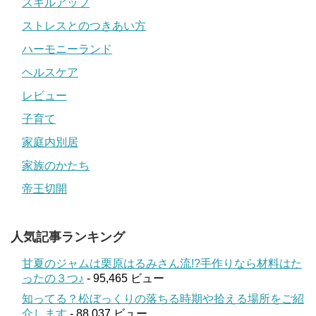
スキルアップ
ストレスとのつきあい方
ハーモニーランド
ヘルスケア
レビュー
子育て
家庭内別居
家族のかたち
帝王切開
人気記事ランキング
甘夏のジャムは栗原はるみさん流!?手作りなら材料はた
ったの３つ♪
- 95,465 ビュー
知ってる？松ぼっくりの落ちる時期や拾える場所をご紹
介します
- 88,037 ビュー