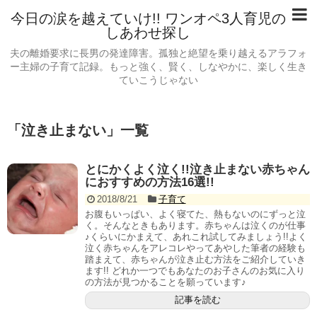
今日の涙を越えていけ!! ワンオペ3人育児の
しあわせ探し
夫の離婚要求に長男の発達障害。孤独と絶望を乗り越えるアラフォ
ー主婦の子育て記録。もっと強く、賢く、しなやかに、楽しく生き
ていこうじゃない
「
泣き止まない
」
一覧
とにかくよく泣く!!泣き止まない赤ちゃん
におすすめの方法16選!!
2018/8/21
子育て
お腹もいっぱい、よく寝てた、熱もないのにずっと泣
く。そんなときもあります。赤ちゃんは泣くのが仕事
♪くらいにかまえて、あれこれ試してみましょう!!よく
泣く赤ちゃんをアレコレやってあやした筆者の経験も
踏まえて、赤ちゃんが泣き止む方法をご紹介していき
ます!! どれか一つでもあなたのお子さんのお気に入り
の方法が見つかることを願っています♪
記事を読む