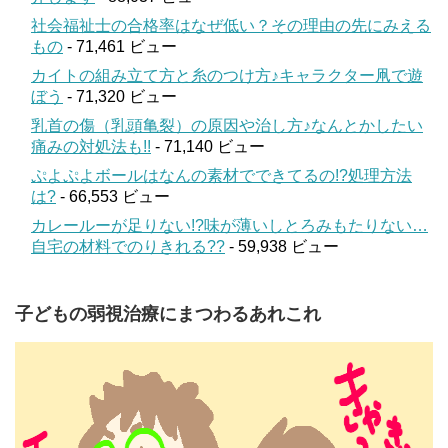
社会福祉士の合格率はなぜ低い？その理由の先にみえる
もの
- 71,461 ビュー
カイトの組み立て方と糸のつけ方♪キャラクター凧で遊
ぼう
- 71,320 ビュー
乳首の傷（乳頭亀裂）の原因や治し方♪なんとかしたい
痛みの対処法も!!
- 71,140 ビュー
ぷよぷよボールはなんの素材でできてるの!?処理方法
は?
- 66,553 ビュー
カレールーが足りない!?味が薄いしとろみもたりない…
自宅の材料でのりきれる??
- 59,938 ビュー
子どもの弱視治療にまつわるあれこれ