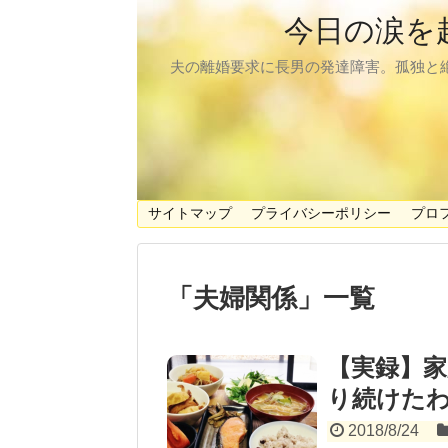
今日の涙を
夫の離婚要求に長男の発達障害。孤独と
サイトマップ
プライバシーポリシー
プロ
「
夫婦関係
」
一覧
【実録】家
り続けた
2018/8/24