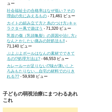
ュー
社会福祉士の合格率はなぜ低い？その
理由の先にみえるもの
- 71,461 ビュー
カイトの組み立て方と糸のつけ方♪キャ
ラクター凧で遊ぼう
- 71,320 ビュー
乳首の傷（乳頭亀裂）の原因や治し方♪
なんとかしたい痛みの対処法も!!
-
71,140 ビュー
ぷよぷよボールはなんの素材でできて
るの!?処理方法は?
- 66,553 ビュー
カレールーが足りない!?味が薄いしと
ろみもたりない…自宅の材料でのりき
れる??
- 59,938 ビュー
子どもの弱視治療にまつわるあれ
これ