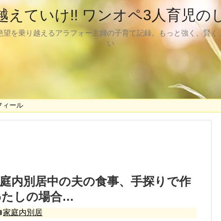
越えていけ!! ワンオペ3人育児の
絶望を乗り越えるアラフォー主婦の子育て記録。もっと強く、賢く
い
フィール
庭内別居中の夫の食事、手探りで作
わたしの場合…
家庭内別居