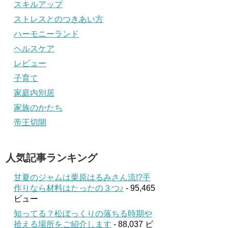
スキルアップ
ストレスとのつきあい方
ハーモニーランド
ヘルスケア
レビュー
子育て
家庭内別居
家族のかたち
帝王切開
人気記事ランキング
甘夏のジャムは栗原はるみさん流!?手
作りなら材料はたったの３つ♪
- 95,465
ビュー
知ってる？松ぼっくりの落ちる時期や
拾える場所をご紹介します
- 88,037 ビ