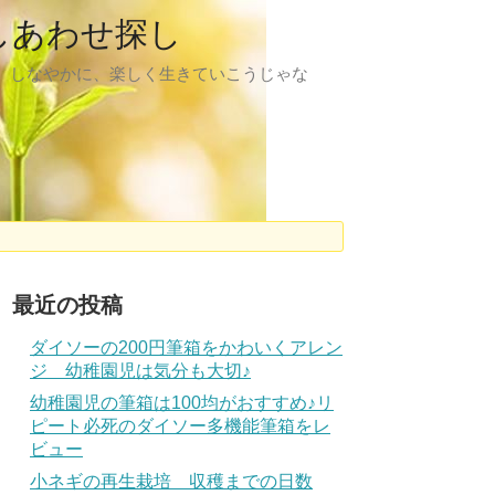
しあわせ探し
、しなやかに、楽しく生きていこうじゃな
最近の投稿
ダイソーの200円筆箱をかわいくアレン
ジ 幼稚園児は気分も大切♪
幼稚園児の筆箱は100均がおすすめ♪リ
ピート必死のダイソー多機能筆箱をレ
ビュー
小ネギの再生栽培 収穫までの日数